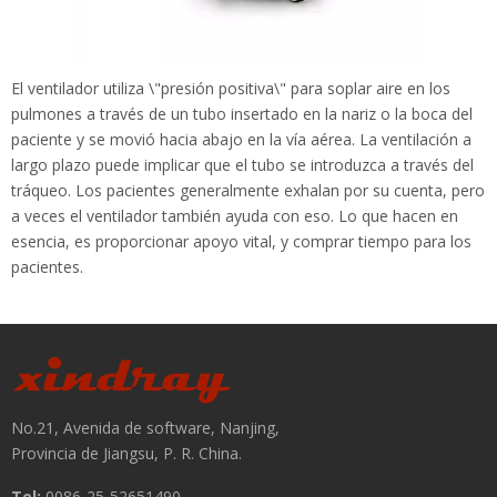
El ventilador utiliza \"presión positiva\" para soplar aire en los
pulmones a través de un tubo insertado en la nariz o la boca del
paciente y se movió hacia abajo en la vía aérea. La ventilación a
largo plazo puede implicar que el tubo se introduzca a través del
tráqueo. Los pacientes generalmente exhalan por su cuenta, pero
a veces el ventilador también ayuda con eso. Lo que hacen en
esencia, es proporcionar apoyo vital, y comprar tiempo para los
pacientes.
El ventilador también tiene un humidificador, que agrega calor y
humedad al suministro de aire para que coincida con la
temperatura corporal del paciente. Los pacientes reciben
medicamentos para relajar los músculos respiratorios para que
su respiración pueda estar completamente regulada por la
No.21, Avenida de software, Nanjing,
máquina.
Provincia de Jiangsu, P. R. China.
Tel:
0086-25-52651490