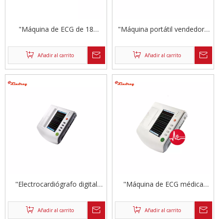
"Máquina de ECG de 18
"Máquina portátil vendedora
canales de gama alta"
caliente del ECG de 3 canales
de Glasgow de Digitaces"
Añadir al carrito
Añadir al carrito
"Electrocardiógrafo digital
"Máquina de ECG médica
ECG"
digital portátil de 12 canales"
Añadir al carrito
Añadir al carrito