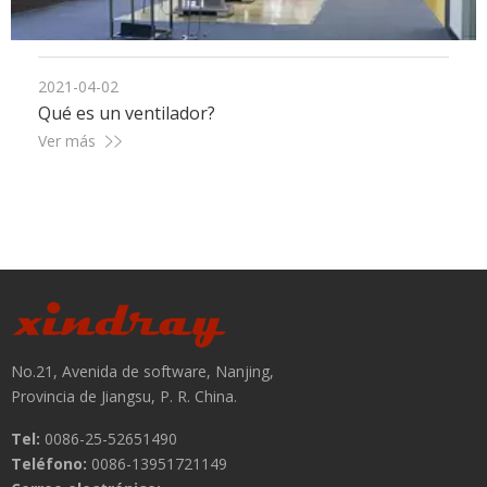
2021-04-02
Qué es un ventilador?
Ver más
No.21, Avenida de software, Nanjing,
Provincia de Jiangsu, P. R. China.
Tel:
0086-25-52651490
Teléfono:
0086-13951721149