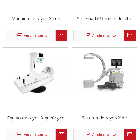
Máquina de rayos X con
Sistema DR flexible de alta
sistema de brazo en C móvil
frecuencia
Añadir al carrito
Añadir al carrito
Equipo de rayos X quirúrgico
Sistema de rayos X de
radiología con brazo en C
móvil de alta frecuencia
Añadir al carrito
Añadir al carrito