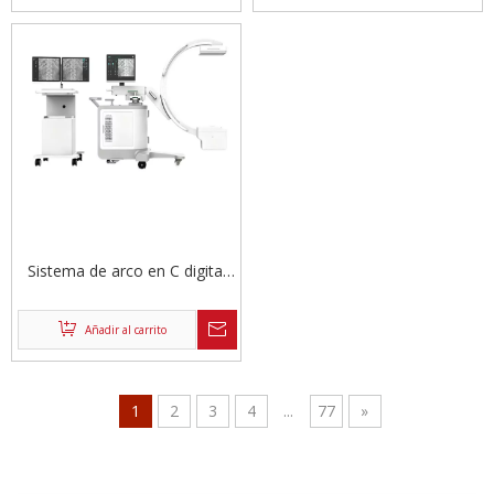
Sistema de arco en C digital
de alta frecuencia
Añadir al carrito
1
2
3
4
...
77
»