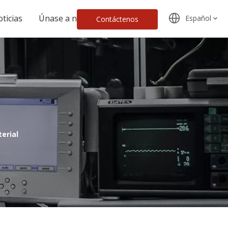
ticias
Únase a nosotros
Español
Contáctenos
erial