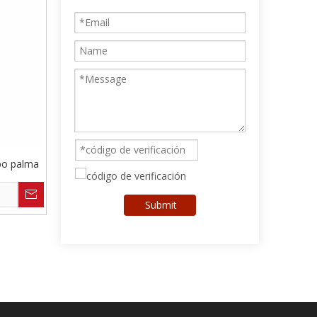
po palma
Submit