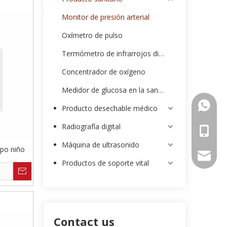
Monitor de presión arterial
Oxímetro de pulso
Termómetro de infrarrojos digital
Concentrador de oxígeno
Medidor de glucosa en la sangre
00852-9
Producto desechable médico
Radiografía digital
0086-13
Máquina de ultrasonido
po niño
intl-ma
Productos de soporte vital
Contact us