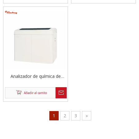
Analizador de química de
laboratorio completamente
automático
Añadir al carrito
1
2
3
»