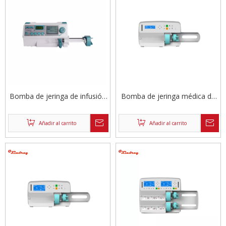
Bomba de jeringa de infusión
Bomba de jeringa médica de
médica hospitalaria
un solo canal para equipos
hospitalarios
Añadir al carrito
Añadir al carrito