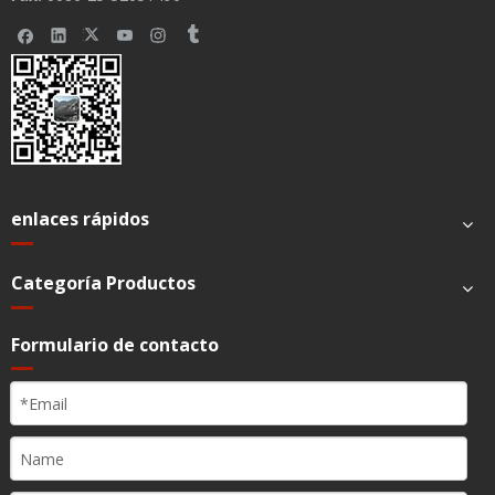
Volumen de
1-8 niveles seleccionados
alarma
Marca
Incluye la punta de B-D Luer-Lok, B.Braun
preestablecida
Ops, Terumo SS; Configuración de marca
de jeringa
local admitida
7, chino, inglés, español, francés, ruso, turco,
Idioma
portugués
Alarma
VTBI hecho, VTBI cerca de Hecho, KVO Final,
jeringa vacía, jeringa cerca de vacío, jeringa
no instalada, jeringa desconectada, oclusión,
error del sistema, sistema anormal, batería
baja, batería vacía, recordatorio, desconexión
de la potencia de CA, tiempo de espera expiró
Requisito de seguridad
alimentación de
100-240V (50 / 60Hz, 0.4-0.14A)
CA
Energía DC
10-16V (2.0-1.25a)
Tipo de Batería
Litio