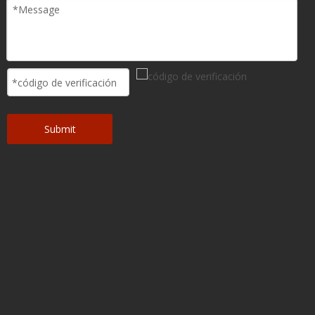
Tiempo de
operación de la
> 6 horas @ 5ml / h
batería
Tiempo de
<5 horas @ 100%
carga
Clasificación
Cf, clase i
Grado IP
IP 34
5 ~ 40 ° C para operar, -20 ~ 60 ° C para el
Temperatura
almacenamiento
15 ~ 95% para operar, 10 ~ 95% para
Humedad
almacenamiento
57 ~ 106kPA para operar, 50 ~ 106kPA para
Presión del aire
almacenamiento
Interfaz
Interfaz de
Admitido, RS232
datos
Llamada de la
Soportado
enfermera
Entrada de DC
Soportado