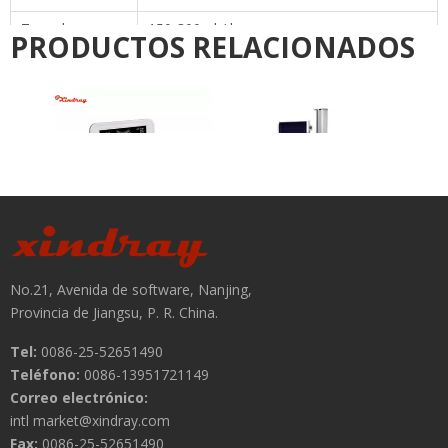
sí
teclado
Pausa
sí
Reconocimiento
automático de
sí
tamaño de la
jeringa.
Sistema de
sí
autoprueba
Memoria de
parámetros de
sí
la última terapia
Biblioteca de
200 drogas
drogas
Registro de
1500 eventos
historia
Peso
<1.95kg (sin incluir la abrazadera)
Encargarse de
Mango incrustado
Tipo de
Estándar: Poste vertical
montaje