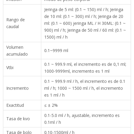
Volumen
0.1~9999 ml
acumulado
0.1 ~ 999.9 ml, el incremento es de 0,1 ml;
Vtbi
1000-9999ml, incremento es 1 ml
0.1 ~ 999.9 ml / h, el incremento es de 0.1 ml
Incremento
/ h; 1000 ~ 1500 ml / h, el incremento es 1 ml
/ h
Exactitud
≤ ± 2%
0.1-5.0 ml / h, ajustable, incremento es 0.1ml
Tasa de kvo
/ h
Tasa de bolo
0.10-1500ml / h
Tasa de purga
150-800ml / h
Bajo 300 ± 125 mmhg (40kpa); medio 525 ±
Oclusión
125 mmhg (70kpa); Alta 900 ± 180 mmHg
(120 kPa)
Pantalla monocromática LCD 3.0 '', 240 x 128
Pantalla
píxeles.
Valoración
Sí, el incremento es 0.1ml / h
Bloqueo de