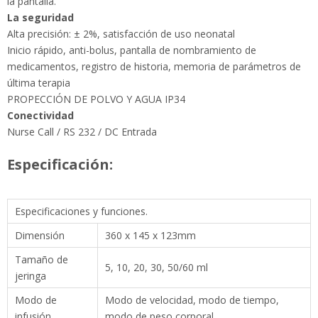
Inicio rápido, anti-bolus, pantalla de nombramiento de
medicamentos, registro de historia, memoria de parámetros
de última terapia
PROPECCIÓN DE POLVO Y AGUA IP34
Conectividad
Nurse Call / RS 232 / DC Entrada
Especificación:
Especificaciones y funciones.
Dimensión
360 x 145 x 123mm
Tamaño de
5, 10, 20, 30, 50/60 ml
jeringa
Modo de
Modo de velocidad, modo de tiempo, modo
infusión
de peso corporal
Jeringa de 5 ml: (0.1 ~ 150) ml / h; Jeringa de
Rango de
10 ml: (0.1 ~ 300) ml / h; Jeringa de 20 ml: (0.1
caudal
~ 600) jeringa ML / H 30ML: (0.1 ~ 900) ml / h;
Jeringa de 50 ml / 60 ml: (0.1 ~ 1500) ml / h