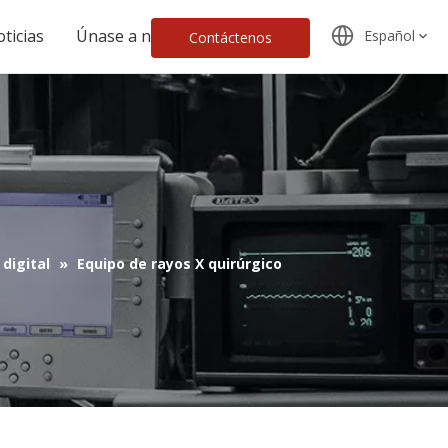
ticias
Únase a nosotros
Español
Contáctenos
digital
»
Equipo de rayos X quirúrgico