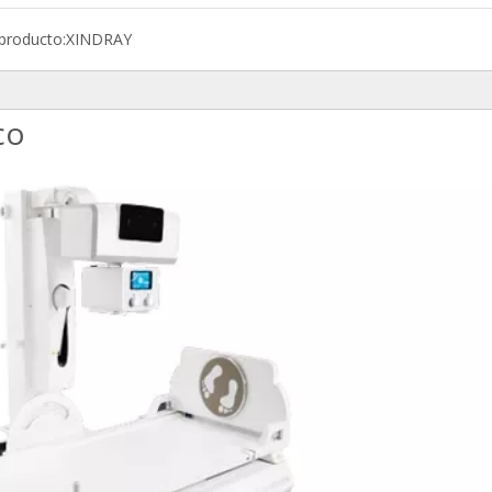
producto:
XINDRAY
co