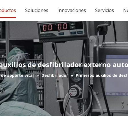
oductos
Soluciones
Innovaciones
Servicios
No
auxilios de desfibrilador externo aut
de soporte vital
»
Desfibrilador
»
Primeros auxilios de des