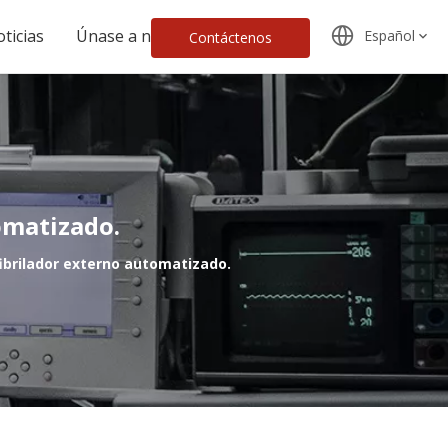
ticias
Únase a nosotros
Español
Contáctenos
omatizado.
fibrilador externo automatizado.