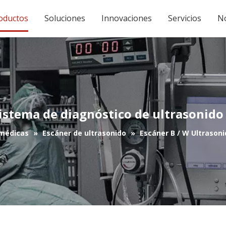
oductos
Soluciones
Innovaciones
Servicios
No
istema de diagnóstico de ultrasonido
médicas
»
Escáner de ultrasonido
»
Escáner B / W Ultrason