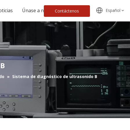
ticias
Únase a nosotros
Español
Contáctenos
 B
ido
»
Sistema de diagnóstico de ultrasonido B