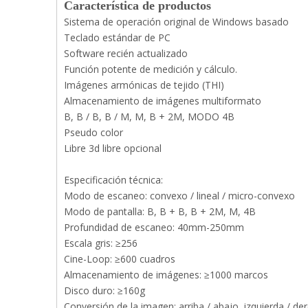
Característica de productos
Sistema de operación original de Windows basado
Teclado estándar de PC
Software recién actualizado
Función potente de medición y cálculo.
Imágenes armónicas de tejido (THI)
Almacenamiento de imágenes multiformato
B, B / B, B / M, M, B + 2M, MODO 4B
Pseudo color
Libre 3d libre opcional
Especificación técnica:
Modo de escaneo: convexo / lineal / micro-convexo
Modo de pantalla: B, B + B, B + 2M, M, 4B
Profundidad de escaneo: 40mm-250mm
Escala gris: ≥256
Cine-Loop: ≥600 cuadros
Almacenamiento de imágenes: ≥1000 marcos
Disco duro: ≥160g
Conversión de la imagen: arriba / abajo, izquierda / de