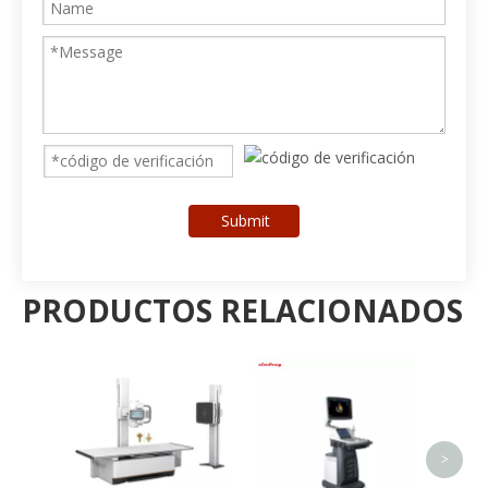
Submit
PRODUCTOS RELACIONADOS
V
e
>