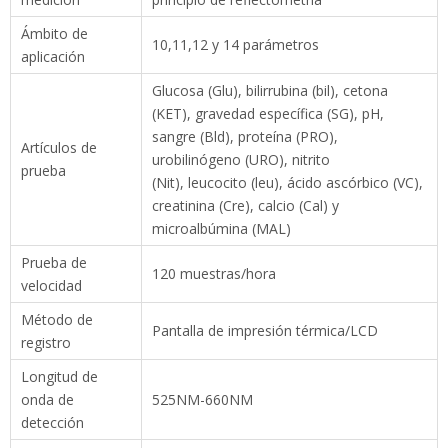
Glucosa (Glu), bilirrubina (bil), cetona (KET),
gravedad específica (SG), pH, sangre (Bld),
Artículos de
proteína (PRO), urobilinógeno (URO), nitrito
prueba
(Nit), leucocito (leu), ácido ascórbico (VC),
creatinina (Cre), calcio (Cal) y microalbúmina
(MAL)
Prueba de
120 muestras/hora
velocidad
Método de
Pantalla de impresión térmica/LCD
registro
Longitud de
onda de
525NM-660NM
detección
Energía
50VA
Peso neto
≤3kg
Los resultados de las pruebas 2000 se
Almacenamiento
pueden almacenar, se pueden consultar de
de datos
acuerdo con el número de registro
Método de
Impresora térmica de alta velocidad
impresión
incorporada