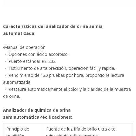
Características del analizador de orina semia
automatizada:
·Manual de operación.
・ Opciones con ácido ascórbico.
・ Puerto estándar RS-232.
・ Instrumento de alta precisión, operación fácil y rápida.
・ Rendimiento de 120 pruebas por hora, proporcione lectura
automatizada.
・ Restaura automáticamente el color y la claridad de la
muestra de orina.
Analizador de química de orina
semiautomática
Pecificaciones:
Principio de
Fuente de luz fría de brillo ultra alto, principio
medición
de reflectometría
Ámbito de
10,11,12 y 14 parámetros
aplicación