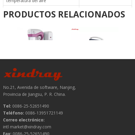
temperatura del aire
Alarma de desviación de la
PRODUCTOS RELACIONADOS
土 1 ℃
temperatura de la piel
Tiempo de calentamiento
≤40min
Moni
Nivel de ruido interno
≤65db (a)
DC12V 40AH, batería
Batería principal
de litio
>
Tiempo de carga
12 horas
Tiempo de uso de la batería
2 horas
Ultrasonido Doppler de
color portátil
DC8.4V 0.17AH, Batería
Sistema de rayos X para
No.21, Avenida de software, Nanjing,
Batería auxiliar
mamografía digital
de Li-Ion
Provincia de Jiangsu, P. R. China.
Tamaño del colchón
63cm (L) * 32 cm (W)
Tel:
0086-25-52651490
Teléfono:
0086-13951721149
Capacidad de canal
1200ml
Correo electrónico:
Filtro de aire
0.5 μm
intl market@xindray.com
Fax:
0086-25-52651490