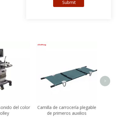
Submit
Bomba de infus
alta precis
>
sonido del color
Camilla de carrocería plegable
rolley
de primeros auxilios