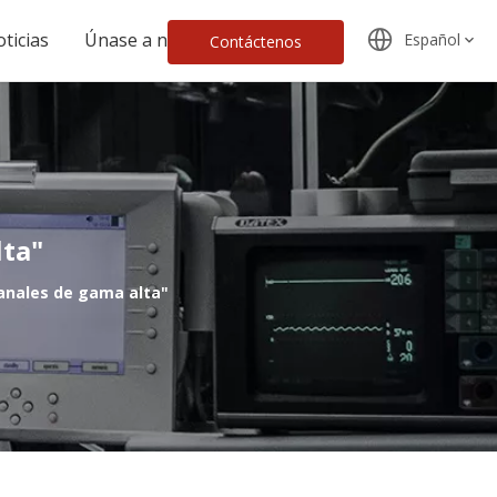
ticias
Únase a nosotros
Español
Contáctenos
lta"
anales de gama alta"