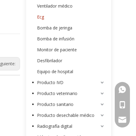
Ventilador médico
Ecg
Bomba de jeringa
Bomba de infusión
Monitor de paciente
Desfibrilador
iguiente:
Equipo de hospital
Producto IVD
00852-9
Producto veterinario
Producto sanitario
0086-13
Producto desechable médico
intl-ma
Radiografía digital