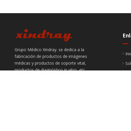
Enl
Grupo Médico Xindray. se dedica a la
Ini
fabricación de productos de imágenes
médicas y productos de soporte vital,
So
productos de diagnóstico in vitro, etc.
Pr
So
In
Ser
Ún
Co