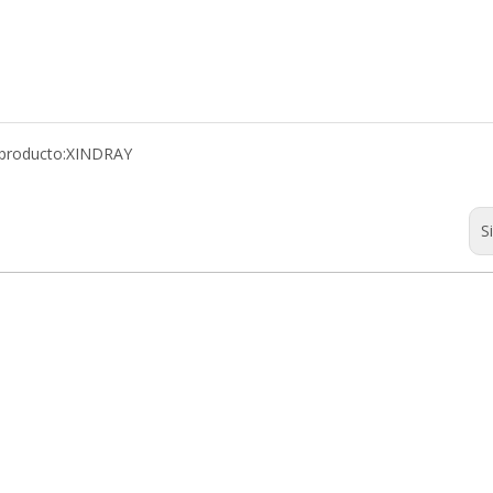
producto:
XINDRAY
S