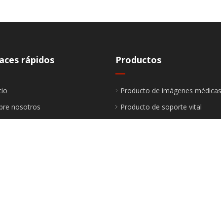
aces rápidos
Productos
cio
Producto de imágenes médica
bre nosotros
Producto de soporte vital
oductos
Producto IVD
luciones
Producto FP
novaciones
Producto sanitario
vicios
Producto médico desechable
ase a nosotros
ntáctenos