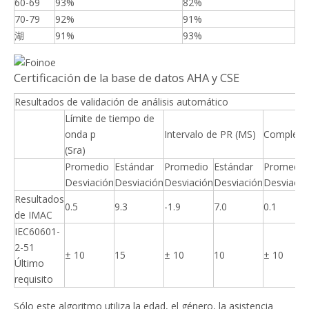
60-69
93%
82%
70-79
92%
91%
湖
91%
93%
Certificación de la base de datos AHA y CSE
Resultados de validación de análisis automático
Límite de tiempo de
onda p
Intervalo de PR (MS)
Complejo
(Sra)
Promedio
Estándar
Promedio
Estándar
Promedio
Desviación
Desviación
Desviación
Desviación
Desviació
Resultados
0.5
9.3
-1.9
7.0
0.1
de IMAC
IEC60601-
2-51
± 10
15
± 10
10
± 10
Último
requisito
Sólo este algoritmo utiliza la edad, el género, la asistencia