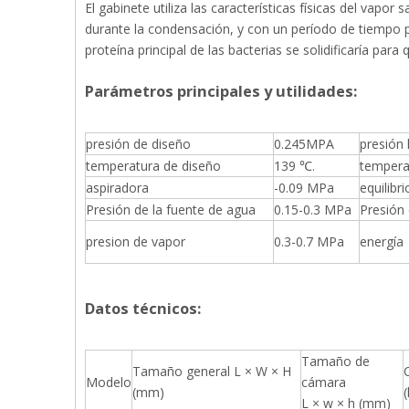
El gabinete utiliza las características físicas del vapo
durante la condensación, y con un período de tiempo 
proteína principal de las bacterias se solidificaría par
Parámetros principales y utilidades:
presión de diseño
0.245MPA
presión 
temperatura de diseño
139 ℃.
tempera
aspiradora
-0.09 MPa
equilibr
Presión de la fuente de agua
0.15-0.3 MPa
Presión
presion de vapor
0.3-0.7 MPa
energía
Datos técnicos:
Tamaño de
Tamaño general L × W × H
Modelo
cámara
(mm)
(
L × w × h (mm)