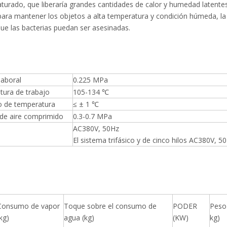
r saturado, que liberaría grandes cantidades de calor y humedad latente
para mantener los objetos a alta temperatura y condición húmeda, la
a que las bacterias puedan ser asesinadas.
laboral
0.225 MPa
tura de trabajo
105-134 ℃
io de temperatura
≤ ± 1 ℃
 de aire comprimido
0.3-0.7 MPa
AC380V, 50Hz
El sistema trifásico y de cinco hilos AC380V, 50
Consumo de vapor
Toque sobre el consumo de
PODER
Peso
kg)
agua (kg)
(KW)
kg)