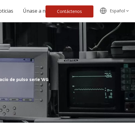
ticias
Únase a nosotros
Español
Contáctenos
acío de pulso serie WG