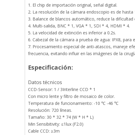
1. El chip de importación original, señal digital.
2. La resolución de la cámara endoscopio es de hasta 
3. Balance de blancos automático, reduce la dificultad
4. Multi-salida, BNC * 1, VGA * 1, SDI * 4, HDMI * 4.
5. La velocidad de extinción es inferior a 0.2s.
6. Cabezal de la cámara a prueba de agua: IPX8, para ev
7. Procesamiento especial de anti-atascos, maneje ef
frecuencia, evitando influir en las imágenes de la cirugí
Especificación:
Datos técnicos
CCD-Sensor: 1 / 3Interline CCD * 1
Con micro lente y filtro de mosaico de color.
Temperatura de funcionamiento: -10 ℃ -46 ℃
Resolución: 720 líneas.
Tamaño: 30 * 32 * 74 (W * H * L)
Min Sensibitivity: ≤1lux (F2.0)
Cable CCD: ≥3m