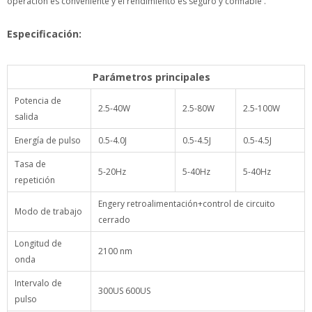
Especificación:
Parámetros principales
Potencia de salida
2.5-40W
2.5-80W
2.5-100W
Energía de pulso
0.5-4.0J
0.5-4.5J
0.5-4.5J
Tasa de
5-20Hz
5-40Hz
5-40Hz
repetición
Engery retroalimentación+control de circuito
Modo de trabajo
cerrado
Longitud de onda
2100 nm
Intervalo de pulso
300US 600US
Fibra óptica
550um, 365um, 200um, 1000um, 800um
Dimensión
89*45*90cm
89*45*105cm
Weignt
170 kg
`190 kg