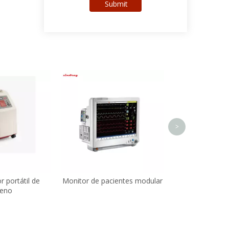
Submit
Ventilador el
grado de em
trans
>
 portátil de
Monitor de pacientes modular
geno