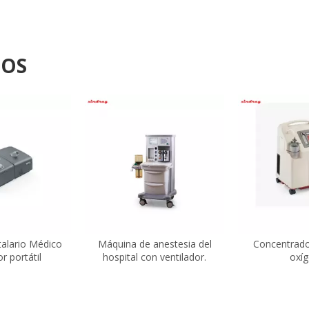
DOS
talario Médico
Máquina de anestesia del
Concentrador
r portátil
hospital con ventilador.
oxí