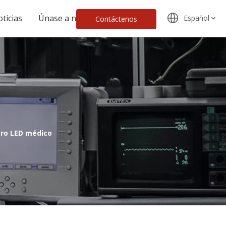
ticias
Únase a nosotros
Español
Contáctenos
aro LED médico