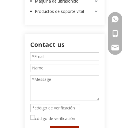
Máquina de ultrasonido
Productos de soporte vital
00852-9
0086-13
Contact us
intl-ma