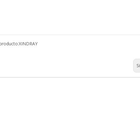
producto:
XINDRAY
S