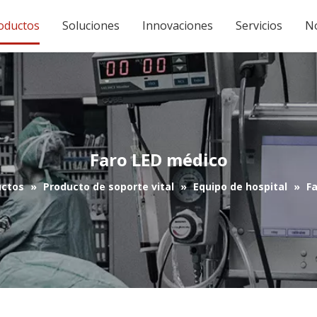
oductos
Soluciones
Innovaciones
Servicios
No
Faro LED médico
uctos
»
Producto de soporte vital
»
Equipo de hospital
»
F