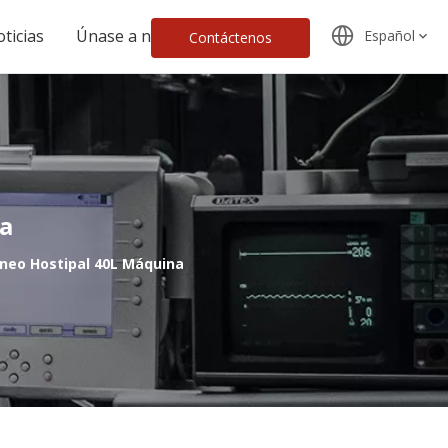
ticias
Únase a nosotros
Español
Contáctenos
a
eo Hostipal 40L Máquina