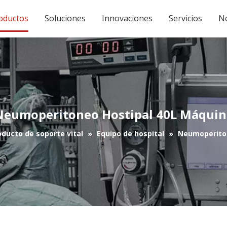
oductos
Soluciones
Innovaciones
Servicios
No
Neumoperitoneo Hostipal 40L Máquin
oducto de soporte vital
»
Equipo de hospital
»
Neumoperiton