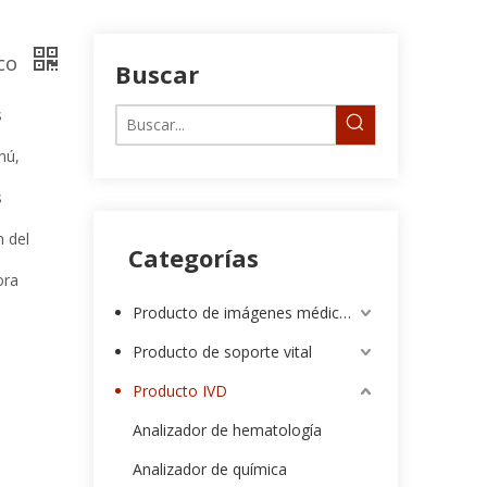
ico
Buscar
s
nú,
s
n del
Categorías
ora
Producto de imágenes médicas
Producto de soporte vital
Producto IVD
Analizador de hematología
Analizador de química