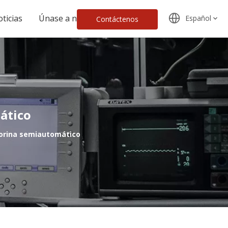
ticias
Únase a nosotros
Español
Contáctenos
ático
e orina semiautomático