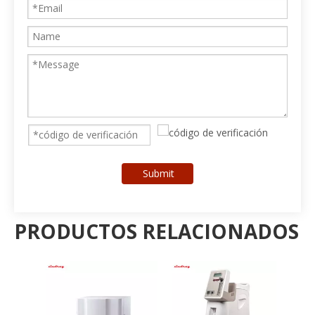
Submit
PRODUCTOS RELACIONADOS
Má
m