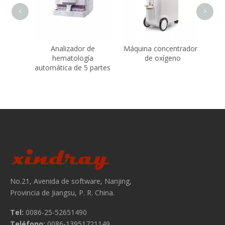
<
>
áquina
Analizador de
Máquina concentradora
ales
hematología
de oxígeno
automática de 5 partes
No.21, Avenida de software, Nanjing,
Provincia de Jiangsu, P. R. China.
Tel:
0086-25-52651490
Teléfono:
0086-13951721149