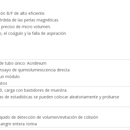
n B/F de alto eficiente.
dida de las perlas magnéticas.
o preciso de micro volumen.
, el coágulo y la falla de aspiración.
de tubo único: Acridinium
nsayo de quimioluminiscencia directa
 un módulo
utos
0, carga con bastidores de muestra.
as de estadísticas se pueden colocar aleatoriamente y probarse
quido de detección de volumen/evitación de colisión
angre entera /orina