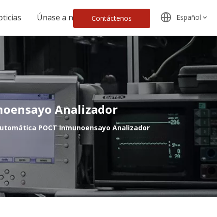
ticias
Únase a nosotros
Español
Contáctenos
noensayo Analizador
automática POCT Inmunoensayo Analizador