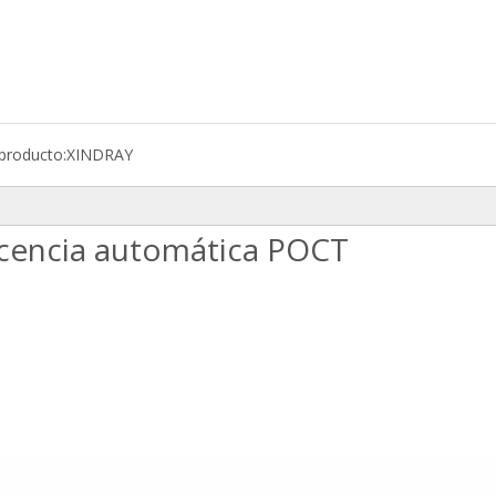
producto:
XINDRAY
cencia automática POCT