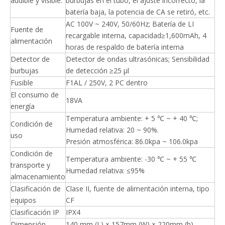
audible y visible.
burbujas en el tubo, el ajuste incorrecto, la
batería baja, la potencia de CA se retiró, etc.
AC 100V ~ 240V, 50/60Hz; Batería de LI
Fuente de
recargable interna, capacidad≥1,600mAh, 4
alimentación
horas de respaldo de batería interna
Detector de
Detector de ondas ultrasónicas; Sensibilidad
burbujas
de detección ≥25 μl
Fusible
F1AL / 250V, 2 PC dentro
El consumo de
18VA
energía
Temperatura ambiente: + 5 ℃ ~ + 40 ℃;
Condición de
Humedad relativa: 20 ~ 90%.
uso
Presión atmosférica: 86.0kpa ~ 106.0kpa
Condición de
Temperatura ambiente: -30 ℃ ~ + 55 ℃
transporte y
Humedad relativa: ≤95%
almacenamiento
Clasificación de
Clase II, fuente de alimentación interna, tipo
equipos
CF
Clasificación IP
IPX4
Dimensión
140 mm (L) × 157mm (W) × 220mm (h)