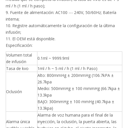
ml / h (1 ml / h paso);
9. Fuente de alimentación: AC100 --- 240V, 50/60Hz; Batería
interna;
10. Registre automáticamente la configuración de la última
infusión;
11. El OEM está disponible.
Especificación:
Volumen total
0.1ml ~ 9999.9ml
de infusión
Tasa de kvo
1ml / h ~ 5 ml / h (1 ml / h Paso)
Alto: 800mmHg ± 200mmHg (106.7kPA ±
26.7kpa
Medio: 500mmHg ± 100 mmmHg (66.7kpa ±
Oclusión
13.3kpa
BAJO: 300mmHg ± 100 mmHg (40.7kpa ±
13.3kpa)
Alarma de voz humana para el final de la
Alarma única
inyección, la oclusión, la puerta abierta, las