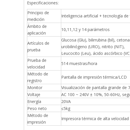
Especificaciones:
Principio de
Inteligencia artificial + tecnología 
medición
Ámbito de
10,11,12 y 14 parámetros
aplicación
Glucosa (Glu), bilirrubina (bil), ceto
Artículos de
urobilinógeno (URO), nitrito (NIT),
prueba
Leucocito (Leu), ácido ascórbico (VC
Prueba de
514 muestras/hora
velocidad
Método de
Pantalla de impresión térmica/LCD
registro
Monitor
Visualización de pantalla grande de 7
Voltaje
AC 100 ~ 240V ± 10%, 50-60Hz, segu
Energía
20VA
Peso neto
≤5kg
Método de
Impresora térmica de alta velocidad
impresión