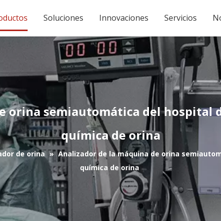
oductos
Soluciones
Innovaciones
Servicios
No
e orina semiautomática del hospital d
química de orina
ador de orina
»
Analizador de la máquina de orina semiautomá
química de orina