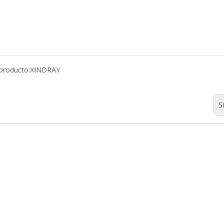
producto:
XINDRAY
S