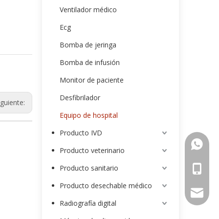
Ventilador médico
Ecg
Bomba de jeringa
Bomba de infusión
Monitor de paciente
Desfibrilador
iguiente:
Equipo de hospital
Producto IVD
00852-9
Producto veterinario
Producto sanitario
0086-13
Producto desechable médico
intl-ma
Radiografía digital