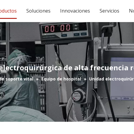
oductos
Soluciones
Innovaciones
Servicios
No
electroquirúrgica de alta frecuencia r
e soporte vital
»
Equipo de hospital
»
Unidad electroquirúr