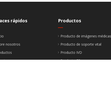
aces rápidos
Productos
cio
Producto de imágenes médica
bre nosotros
Producto de soporte vital
oductos
Producto IVD
luciones
Producto FP
novaciones
Producto sanitario
vicios
Producto médico desechable
ase a nosotros
ntáctenos