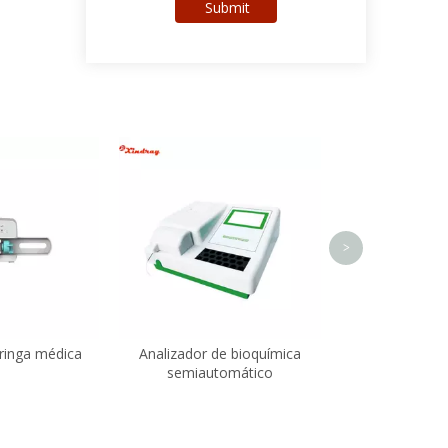
Submit
Centrífuga de 
>
ringa médica
Analizador de bioquímica
semiautomático