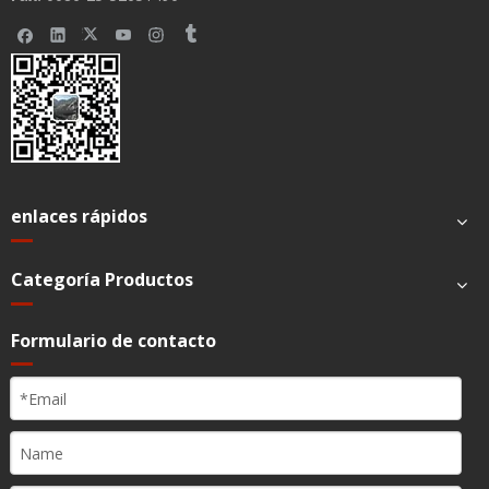
Submit
© 2021 Xindray Medical International Co., Ltd. Todos los
derechos reservados.