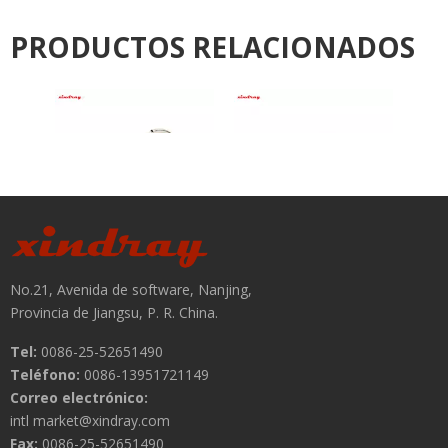
Tel:
0086-25-52651490
Teléfono:
0086-13951721149
Correo electrónico:
intl market@xindray.com
Fax:
0086-25-52651490
enlaces rápidos
Categoría Productos
Formulario de contacto