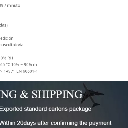
99 / minuto
das)
edición
auscultatoria
 90% RH
+ 65 ℃ 10% ~ 90% rh
EN 14971 EN 60601-1