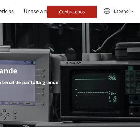
ticias
Únase a nosotros
Español
Contáctenos
rande
rterial de pantalla grande