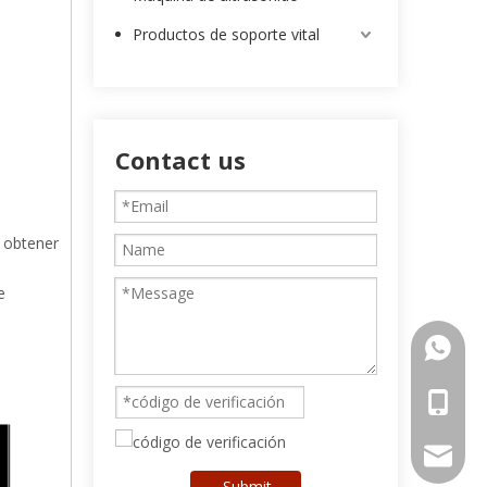
Productos de soporte vital
Contact us
 obtener
e
00852-9
0086-13
intl-ma
Submit