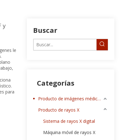
F y
Buscar
genes le
.
 plano
rabajo,
rciona
Categorías
stico.
es para
Producto de imágenes médicas
Producto de rayos X
Sistema de rayos X digital
Máquina móvil de rayos X