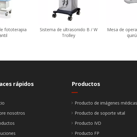
e fototerapia
Sistema de ultrasonido B / W
Mesa de opera
antil
Trolley
quirú
aces rápidos
Productos
cio
Producto de imágenes médica
bre nosotros
Producto de soporte vital
oductos
Producto IVD
luciones
Producto FP