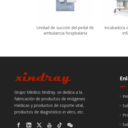
Unidad de succión del pedal de
Incubadora d
ambulancia hospitalaria
inf
Enl
Grupo Médico Xindray. se dedica a la
Ini
fabricación de productos de imágenes
médicas y productos de soporte vital,
So
productos de diagnóstico in vitro, etc.
Pr
So