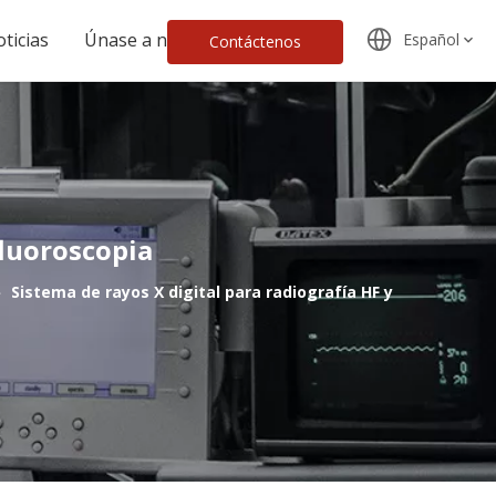
ticias
Únase a nosotros
Español
Contáctenos
fluoroscopia
»
Sistema de rayos X digital para radiografía HF y