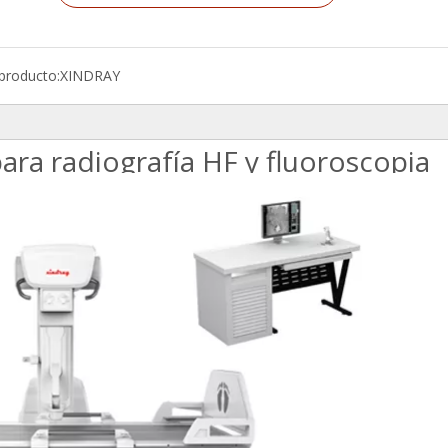
producto:
XINDRAY
para radiografía HF y fluoroscopia