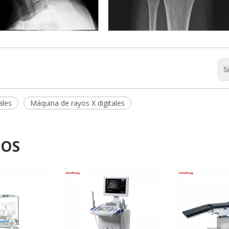
S
ales
Máquina de rayos X digitales
DOS