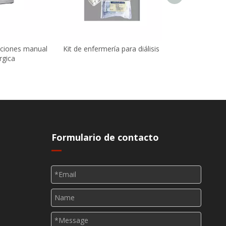
ciones manual
Kit de enfermería para diálisis
rgica
Formulario de contacto
s