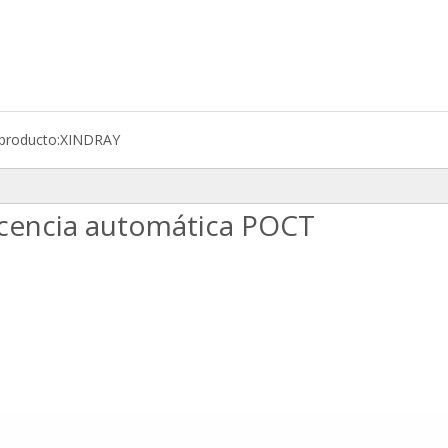
producto:
XINDRAY
cencia automática POCT