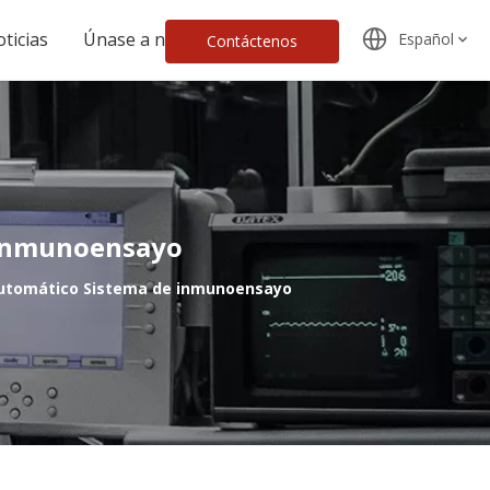
ticias
Únase a nosotros
Español
Contáctenos
 inmunoensayo
utomático Sistema de inmunoensayo