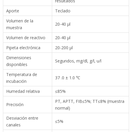
Volumen de reactivo
20-40 μl
Pipeta electrónica
20-200 μl
Dimensiones
Segundos, mg/dl, g/l, u/l
disponibles
Temperatura de
37 .0 ± 1.0 ℃
incubación
Humedad relativa
≤85%
PT, APTT, FIB≤5%; TT≤8% (muestra
Precisión
normal)
Desviación entre
≤5%
canales
AC 100-240V 50/60Hz
Fuente de alimentación