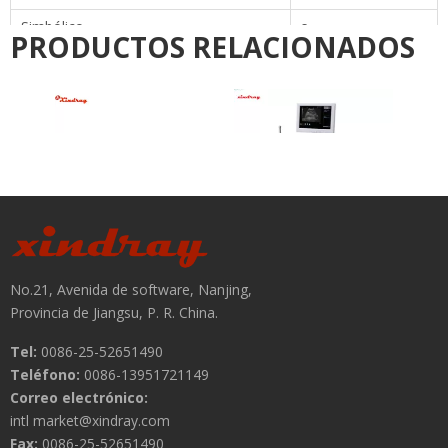
Suspiro veces
veces)
Concentración de oxígeno
48% -100%
Válvula de alivio de presión
Parámetros de ventilación
Volumen de marea
s
Volumen de ventilación
s
Frecuencia respiratoria
s
Duración inspiratoria
Presión de la vía aérea
s
MIRAR FURTIVAMENTE
Concentración de oxígeno
Presión de control
PRESIÓN DE APOYO
Pantalla de forma de onda
Tiempo de presión
s
Tiempo de flujo
Bucle de volumen de presión
Álamo