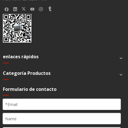
Apnea
s
VT demasiado alto (bajo)
s
Presión de la vía aérea demasiado alta
s
F1O2 demasiado alto (bajo)
O2 o suministro de aire fallido
s
Fallo de alimentación de CA
s
Batería bajo voltaje
s
Sin volumen de marea
s