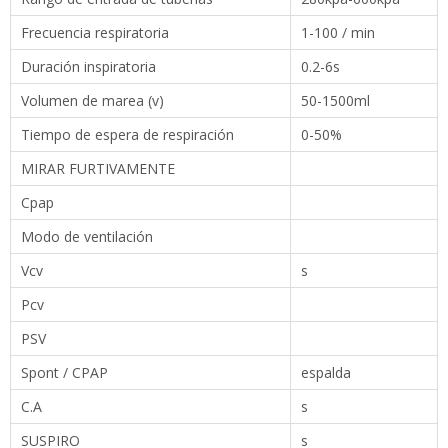
Tiempo de espera de respiración
0-50%
MIRAR FURTIVAMENTE
Cpap
Modo de ventilación
Vcv
s
Pcv
PSV
Spont / CPAP
espalda
C.A
s
SUSPIRO
s
Simbólico
s
MANUAL
s
APRV
No invasivo (S, T, S / T)
Bipap
Sensibilidad de gatillo inspiratorio
Presión
Flujo
1-5 (cada 100