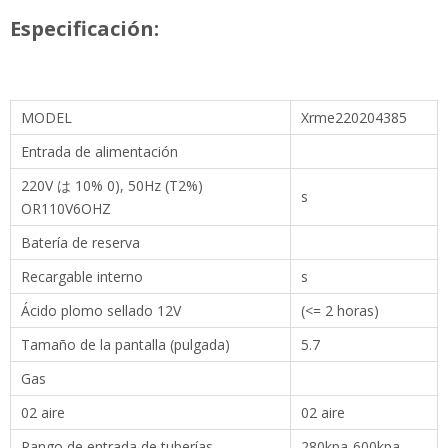
Especificación:
MODEL
Xrme220204385
Entrada de alimentación
220V は 10% 0), 50Hz (T2%)
s
OR110V6OHZ
Batería de reserva
Recargable interno
s
Ácido plomo sellado 12V
(<= 2 horas)
Tamaño de la pantalla (pulgada)
5.7
Gas
02 aire
02 aire
Rango de entrada de tuberías
280kpa-600kpa
Frecuencia respiratoria
1-100 / min
Duración inspiratoria
0.2-6s
Volumen de marea (v)
50-1500ml