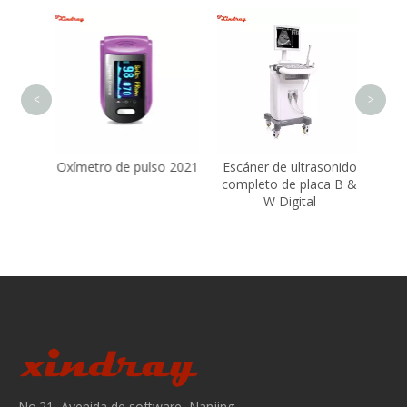
Lu
<
>
so 2021
Escáner de ultrasonido
Equipo de anestesia E-
completo de placa B &
Flowmeter
W Digital
No.21, Avenida de software, Nanjing,