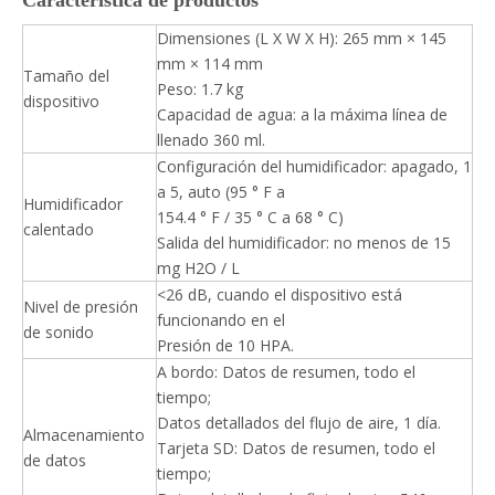
Característica de productos
Dimensiones (L X W X H): 265 mm × 145
mm × 114 mm
Tamaño del
Peso: 1.7 kg
dispositivo
Capacidad de agua: a la máxima línea de
llenado 360 ml.
Configuración del humidificador: apagado, 1
a 5, auto (95 ° F a
Humidificador
154.4 ° F / 35 ° C a 68 ° C)
calentado
Salida del humidificador: no menos de 15
mg H2O / L
<26 dB, cuando el dispositivo está
Nivel de presión
funcionando en el
de sonido
Presión de 10 HPA.
A bordo: Datos de resumen, todo el
tiempo;
Datos detallados del flujo de aire, 1 día.
Almacenamiento
Tarjeta SD: Datos de resumen, todo el
de datos
tiempo;