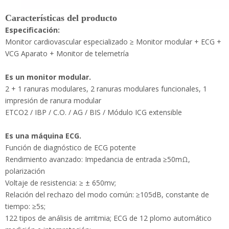
Es un monitor modular.
2 + 1 ranuras modulares, 2 ranuras modulares funcionales, 1
impresión de ranura modular
ETCO2 / IBP / C.O. / AG / BIS / Módulo ICG extensible
Es una máquina ECG.
Función de diagnóstico de ECG potente
Rendimiento avanzado: Impedancia de entrada ≥50mΩ,
polarización
Voltaje de resistencia: ≥ ± 650mv;
Relación del rechazo del modo común: ≥105dB, constante de
tiempo: ≥5s;
122 tipos de análisis de arritmia; ECG de 12 plomo automático
medición e interpretación;
72 horas de revelación completa de la Revisión de Forma de
onda ECG 12-Lead y
Sistema de interpretación de ECG;
Tecla de acceso directo para ECG, un interruptor clave entre el
monitoreo
modo y el modo ECG;