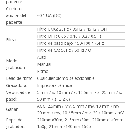
paciente:
Corriente
auxiliar del
<0.1 UA (DC)
paciente
Filtro EMG: 25Hz / 35HZ / 45HZ / OFF
Filtro DFT: 0.05 / 0.10 / 0.2 / 0.5Hz
Filtrar
Filtro de paso bajo: 150/100 / 75Hz
Filtro de CA: 50Hz / 60Hz / OFF
Auto
Modo
Manual
grabación:
Ritmo
Lead de ritmo:
Cualquier plomo seleccionable
Grabadora:
Impresora térmica
Velocidad de
5 mm / s, 10 mm / s, 12.5mm / s, 25 mm / s,
papel:
50 mm / s (± 2%)
AGC, 2.5mm / MV, 5 mm / mv, 10 mm / mv,
Ganar:
20 mm / mv, 10 / 5mm / mv, 20 / 10mm / mV
Papel de
210mmx30m, 215mmx30m, 210mmx140mm-
grabadora:
150p, 215mmx140mm-150p