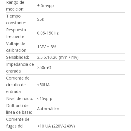
Rango de
± 5mvpp
medicion:
Tiempo
≥5s
constante:
Respuesta
0.05-150Hz
frecuente
Voltaje de
1MV ± 3%
calibración
Sensibilidad:
2.5.5,10,20 (mm / mv)
Impedancia de
≥50mΩ
entrada:
Corriente de
circuito de
≤50UA
entrada:
Nivel de ruido:
≤15vp-p
Drift anti de
Automático
línea de base:
Corriente de
fugas del
<10 UA (220V-240V)