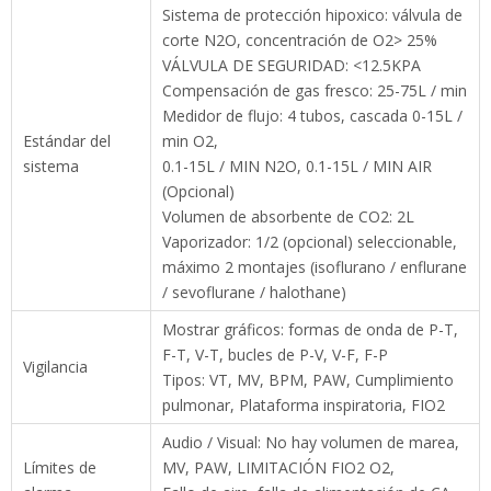
Medidor de flujo: 4 tubos, cascada 0-15L /
Estándar del
min O2,
sistema
0.1-15L / MIN N2O, 0.1-15L / MIN AIR
(Opcional)
Volumen de absorbente de CO2: 2L
Vaporizador: 1/2 (opcional) seleccionable,
máximo 2 montajes (isoflurano / enflurane /
sevoflurane / halothane)
Mostrar gráficos: formas de onda de P-T, F-
T, V-T, bucles de P-V, V-F, F-P
Vigilancia
Tipos: VT, MV, BPM, PAW, Cumplimiento
pulmonar, Plataforma inspiratoria, FIO2
Audio / Visual: No hay volumen de marea,
Límites de
MV, PAW, LIMITACIÓN FIO2 O2,
alarma
Fallo de aire, falla de alimentación de CA,
batería baja
Tipo: Control integrado, electrónico.
MIRAR
Rango: Fallo de aire, Fallo de alimentación de
FURTIVAMENTE
CA, batería LO