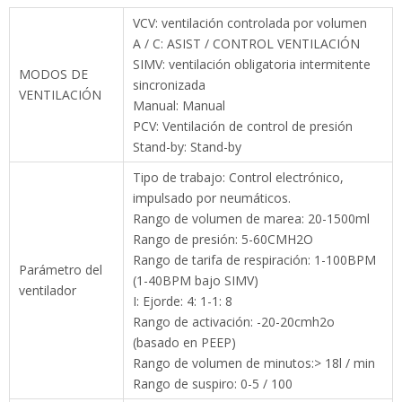
SIMV: ventilación obligatoria intermitente
MODOS DE
sincronizada
VENTILACIÓN
Manual: Manual
PCV: Ventilación de control de presión
Stand-by: Stand-by
Tipo de trabajo: Control electrónico,
impulsado por neumáticos.
Rango de volumen de marea: 20-1500ml
Rango de presión: 5-60CMH2O
Rango de tarifa de respiración: 1-100BPM (1-
Parámetro del
40BPM bajo SIMV)
ventilador
I: Ejorde: 4: 1-1: 8
Rango de activación: -20-20cmh2o (basado
en PEEP)
Rango de volumen de minutos:> 18l / min
Rango de suspiro: 0-5 / 100
Sistema de protección hipoxico: válvula de
corte N2O, concentración de O2> 25%
VÁLVULA DE SEGURIDAD: <12.5KPA
Compensación de gas fresco: 25-75L / min