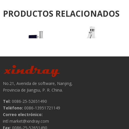
PRODUCTOS RELACIONADOS
>
Máquina de rayos X
móvil digital
No.21, Avenida de software, Nanjing,
Soporte Bucky de rayos
Provincia de Jiangsu, P. R. China.
X móvil
Tel:
0086-25-52651490
Teléfono:
0086-13951721149
Correo electrónico:
intl market@xindray.com
Fax:
0086-25-52651490